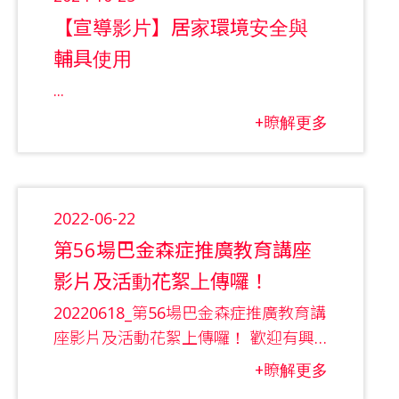
【宣導影片】居家環境安全與
輔具使用
...
+瞭解更多
2022-06-22
第56場巴金森症推廣教育講座
影片及活動花絮上傳囉！
20220618_第56場巴金森症推廣教育講
座影片及活動花絮上傳囉！ 歡迎有興
趣的會員朋友／照護者／相關人員點閱
+瞭解更多
以下網址連結閱覽～ 講座主題：年輕